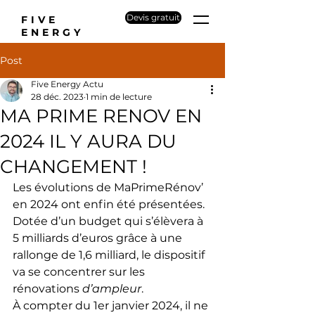
Devis gratuit
FIVE
ENERGY
Post
Five Energy Actu
28 déc. 2023
1 min de lecture
MA PRIME RENOV EN
2024 IL Y AURA DU
CHANGEMENT !
Les évolutions de MaPrimeRénov’ 
en 2024 ont enfin été présentées. 
Dotée d’un budget qui s’élèvera à 
5 milliards d’euros grâce à une 
rallonge de 1,6 milliard, le dispositif 
va se concentrer sur les 
rénovations 
d’ampleur
.
À compter du 1er janvier 2024, il ne 